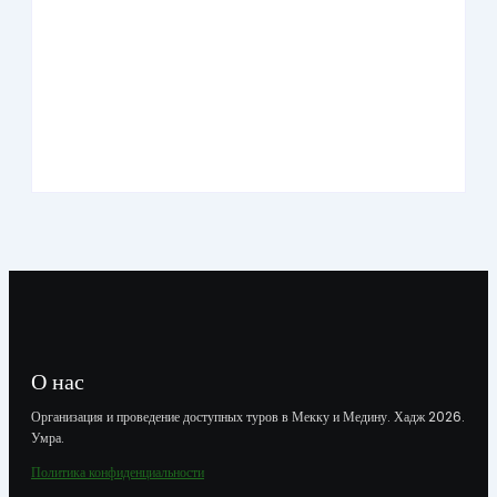
Умра «Премиум» из Казани на 10 дней
О нас
Организация и проведение доступных туров в Мекку и Медину. Хадж 2026.
Умра.
Политика конфиденциальности