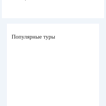
Популярные туры
Умра «Стандарт — К» из Грозного
Умра «Стандарт — 2» из Санкт-Петербурга