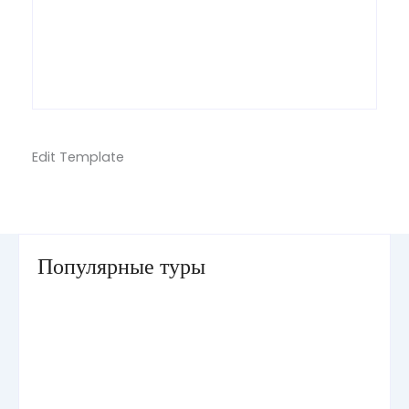
Edit Template
Популярные туры
Умра «Стандарт — К» из Грозного
Умра «Стандарт — 2» из Санкт-Петербурга