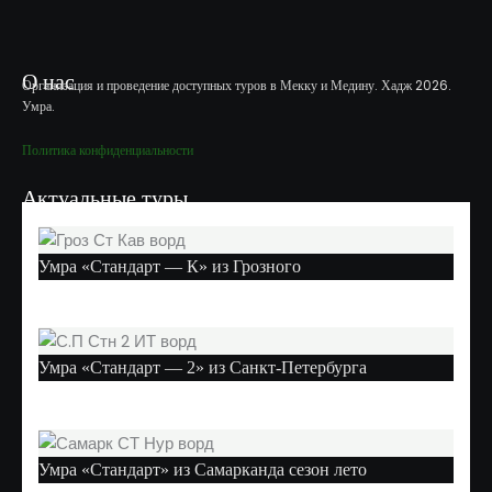
О нас
Организация и проведение доступных туров в Мекку и Медину. Хадж 2026.
Умра.
Политика конфиденциальности
Актуальные туры
Умра «Стандарт — К» из Грозного
Умра «Стандарт — 2» из Санкт-Петербурга
Умра «Стандарт» из Самарканда сезон лето