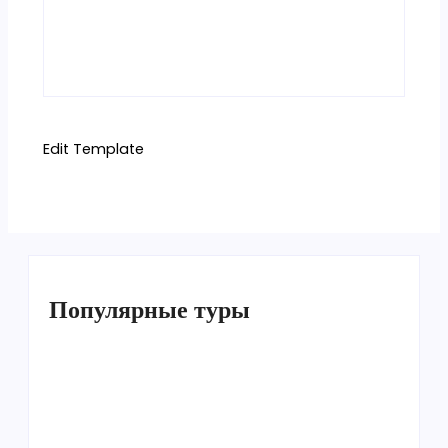
Edit Template
Популярные туры
Умра «Стандарт — К» из Грозного