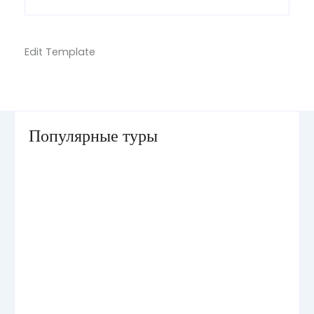
Edit Template
Популярные туры
Умра «Стандарт — К» из Грозного
Умра «Стандарт — 2» из Санкт-Петербурга
Умра «Стандарт» из Самарканда сезон лето