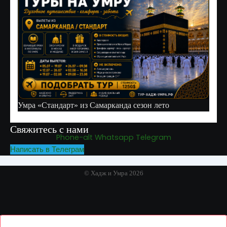
Умра «Стандарт» из Самарканда сезон лето
Свяжитесь с нами
Phone-alt
Whatsapp
Telegram
Написать в Телеграм
© Хадж и Умра 2026