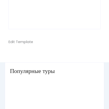
Edit Template
Популярные туры
Умра «Стандарт — К» из Грозного
Умра «Стандарт — 2» из Санкт-Петербурга