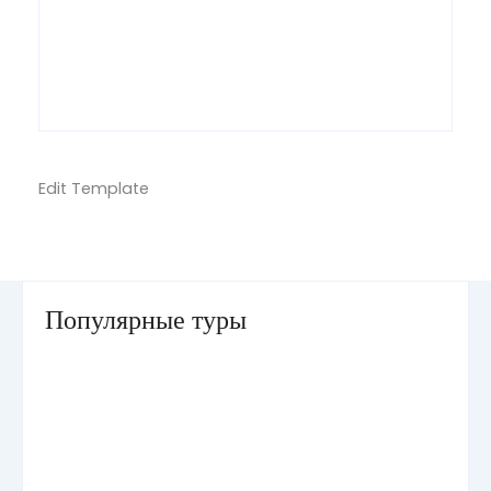
Edit Template
Популярные туры
Умра «Стандарт — К» из Грозного
Умра «Стандарт — 2» из Санкт-Петербурга