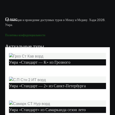
О нас
Организация и проведение доступных туров в Мекку и Медину. Хадж 2026.
Умра.
Политика конфиденциальности
Актуальные туры
Умра «Стандарт — К» из Грозного
Умра «Стандарт — 2» из Санкт-Петербурга
Умра «Стандарт» из Самарканда сезон лето