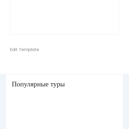
Edit Template
Популярные туры
Умра «Стандарт — К» из Грозного
Умра «Стандарт — 2» из Санкт-Петербурга