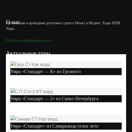
О нас
Организация и проведение доступных туров в Мекку и Медину. Хадж 2026.
Умра.
Политика конфиденциальности
Актуальные туры
Умра «Стандарт — К» из Грозного
Умра «Стандарт — 2» из Санкт-Петербурга
Умра «Стандарт» из Самарканда сезон лето