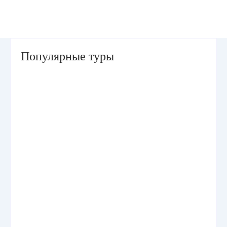
Популярные туры
Умра «Стандарт — К» из Грозного
Умра «Стандарт — 2» из Санкт-Петербурга
Умра «Стандарт» из Самарканда сезон лето
Умра «Эконом» из Ташкента сезон лето
Умра «Стандарт» из Грозного Прямой рейс