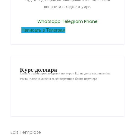
вопросам о хадже и умре.
Whatsapp
Telegram
Phone
Написать в Телеграм
Курс доллара
Оплата туров производится по курсу ЦБ на день выставления
счета, плюс комиссия за конвертацию банка партнера
Edit Template