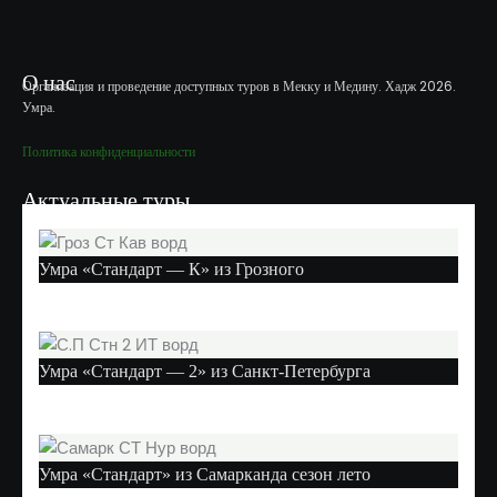
О нас
Организация и проведение доступных туров в Мекку и Медину. Хадж 2026.
Умра.
Политика конфиденциальности
Актуальные туры
Умра «Стандарт — К» из Грозного
Умра «Стандарт — 2» из Санкт-Петербурга
Умра «Стандарт» из Самарканда сезон лето