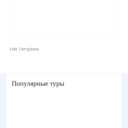
Edit Template
Популярные туры
Умра «Стандарт — К» из Грозного
Умра «Стандарт — 2» из Санкт-Петербурга