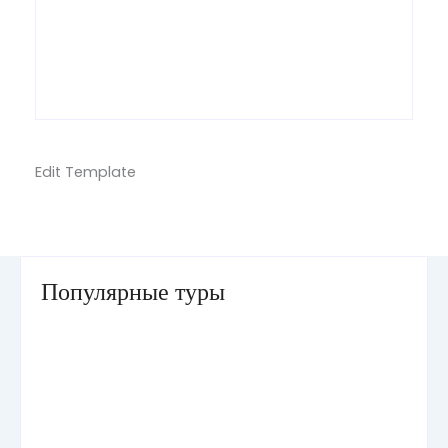
Edit Template
Популярные туры
Умра «Стандарт — К» из Грозного
Умра «Стандарт — 2» из Санкт-Петербурга