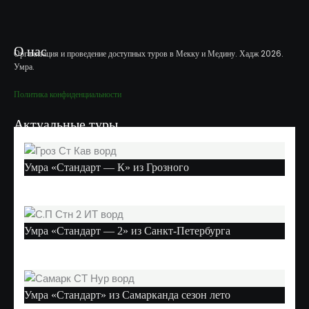
О нас
Организация и проведение доступных туров в Мекку и Медину. Хадж 2026.
Умра.
Политика конфиденциальности
Актуальные туры
Умра «Стандарт — К» из Грозного
Умра «Стандарт — 2» из Санкт-Петербурга
Умра «Стандарт» из Самарканда сезон лето