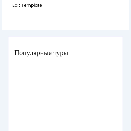
Edit Template
Популярные туры
Умра «Стандарт — К» из Грозного
Умра «Стандарт — 2» из Санкт-Петербурга