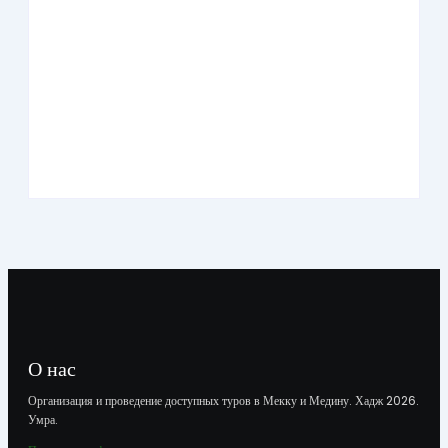
Умра «Премиум» из Казани на 10 дней
О нас
Организация и проведение доступных туров в Мекку и Медину. Хадж 2026.
Умра.