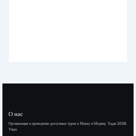
Умра «Премиум» из Казани на 10 дней
О нас
Организация и проведение доступных туров в Мекку и Медину. Хадж 2026.
Умра.