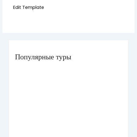
Edit Template
Популярные туры
Умра «Стандарт — К» из Грозного
Умра «Стандарт — 2» из Санкт-Петербурга