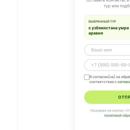
тур или под
ВЫБРАННЫЙ ТУР
с узбекистана умра
аравия
Я согласен(на) на обр
соответствии с
соглас
ОТПР
Нажимая на кнопку «От
политикой обр