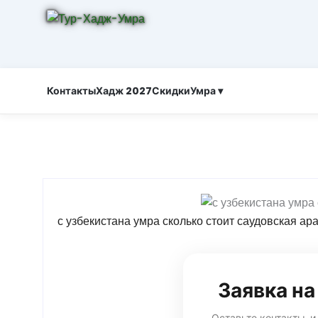
Контакты
Хадж 2027
Скидки
Умра ▾
с узбекистана умра сколько стоит саудовская ар
Заявка н
Оставьте контакты, и