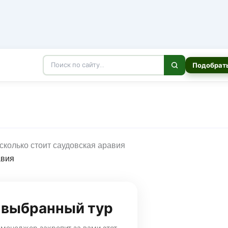
Подобрать
авия
а выбранный тур
 менеджер закрепит за вами этот