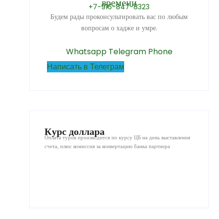
времени
+7-916-847-8323
Будем рады проконсультировать вас по любым
вопросам о хадже и умре.
Whatsapp
Telegram
Phone
Написать в Телеграм
Курс доллара
Оплата туров производится по курсу ЦБ на день выставления
счета, плюс комиссия за конвертацию банка партнера