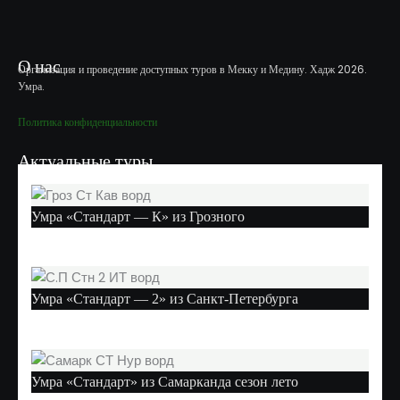
О нас
Организация и проведение доступных туров в Мекку и Медину. Хадж 2026.
Умра.
Политика конфиденциальности
Актуальные туры
Умра «Стандарт — К» из Грозного
Умра «Стандарт — 2» из Санкт-Петербурга
Умра «Стандарт» из Самарканда сезон лето