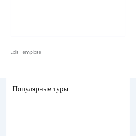
Edit Template
Популярные туры
Умра «Стандарт — К» из Грозного
Умра «Стандарт — 2» из Санкт-Петербурга