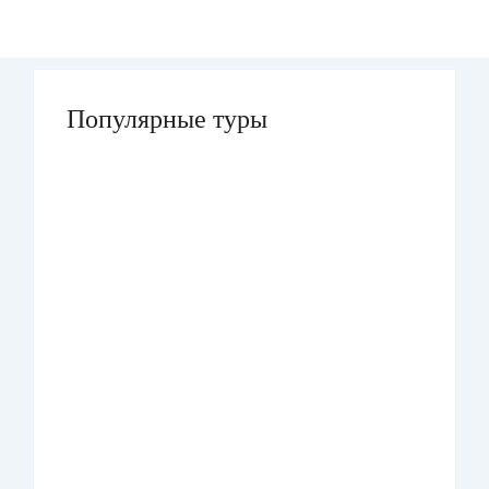
Популярные туры
Умра «Стандарт — К» из Грозного
Умра «Стандарт — 2» из Санкт-
Петербурга
Умра «Стандарт» из Самарканда сезон
лето