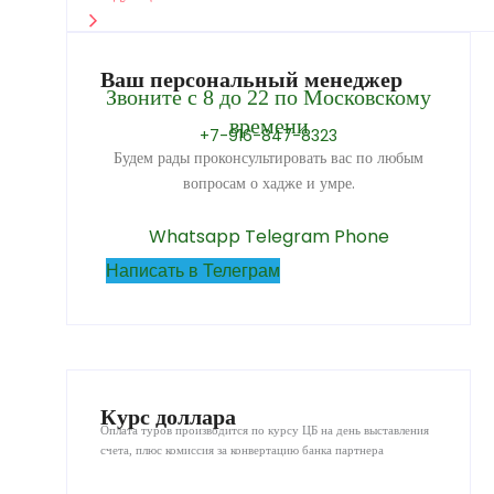
Ваш персональный менеджер
Звоните с 8 до 22 по Московскому
времени
+7-916-847-8323
Будем рады проконсультировать вас по любым
вопросам о хадже и умре.
Whatsapp
Telegram
Phone
Написать в Телеграм
Курс доллара
Оплата туров производится по курсу ЦБ на день выставления
счета, плюс комиссия за конвертацию банка партнера