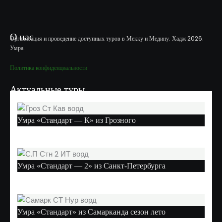
О нас
Организация и проведение доступных туров в Мекку и Медину. Хадж 2026.
Умра.
Политика конфиденциальности
Актуальные туры
Умра «Стандарт — К» из Грозного
Умра «Стандарт — 2» из Санкт-Петербурга
Умра «Стандарт» из Самарканда сезон лето