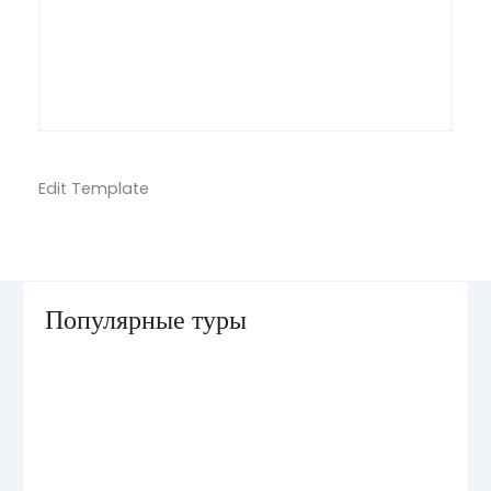
Edit Template
Популярные туры
Умра «Стандарт — К» из Грозного
Умра «Стандарт — 2» из Санкт-Петербурга