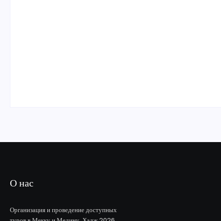
О нас
Организация и проведение доступных
туров в Мекку и Медину. Хадж 2026.