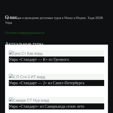
О нас
Организация и проведение доступных туров в Мекку и Медину. Хадж 2026.
Умра.
Политика конфиденциальности
Актуальные туры
Умра «Стандарт — К» из Грозного
Умра «Стандарт — 2» из Санкт-Петербурга
Умра «Стандарт» из Самарканда сезон лето