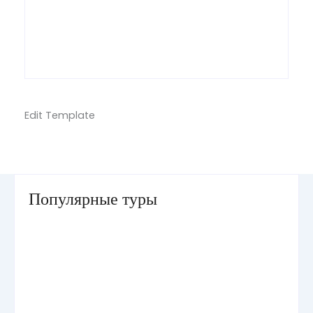
Edit Template
Популярные туры
Умра «Стандарт — К» из Грозного
Умра «Стандарт — 2» из Санкт-Петербурга