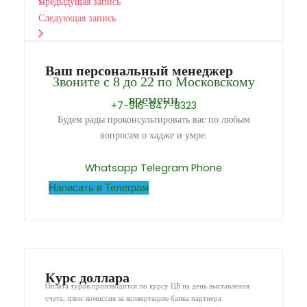
Предыдущая запись
Следующая запись
Ваш персональный менеджер
Звоните с 8 до 22 по Московскому
времени
+7-916-847-8323
Будем рады проконсультировать вас по любым
вопросам о хадже и умре.
Whatsapp
Telegram
Phone
Написать в Телеграм
Курс доллара
Оплата туров производится по курсу ЦБ на день выставления
счета, плюс комиссия за конвертацию банка партнера