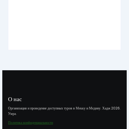
Умра «Премиум» из Казани на 10 дней
О нас
Организация и проведение доступных туров в Мекку и Медину. Хадж 2026.
Умра.
Политика конфиденциальности