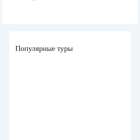
Популярные туры
Умра «Стандарт — К» из Грозного
Умра «Стандарт — 2» из Санкт-Петербурга