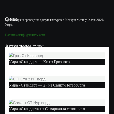
О нас
Организация и проведение доступных туров в Мекку и Медину. Хадж 2026.
Умра.
Политика конфиденциальности
Актуальные туры
Умра «Стандарт — К» из Грозного
Умра «Стандарт — 2» из Санкт-Петербурга
Умра «Стандарт» из Самарканда сезон лето