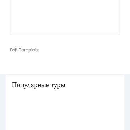
Edit Template
Популярные туры
Умра «Стандарт — К» из Грозного
Умра «Стандарт — 2» из Санкт-Петербурга