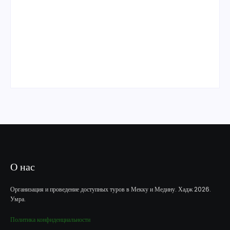
Умра «Люкс» из Казани на 10 дней сезон
Умра «Премиум» из Казани на 10 дней
О нас
Организация и проведение доступных туров в Мекку и Медину. Хадж 2026.
Умра.
Политика конфиденциальности