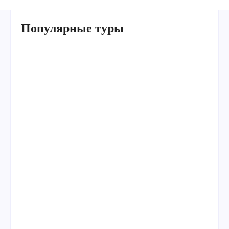
Популярные туры
Умра «Стандарт — К» из Грозного
Умра «Стандарт — 2» из Санкт-Петербурга
Умра «Стандарт» из Самарканда сезон лето
Умра «Эконом» из Ташкента сезон лето
Умра «Стандарт» из Грозного Прямой рейс