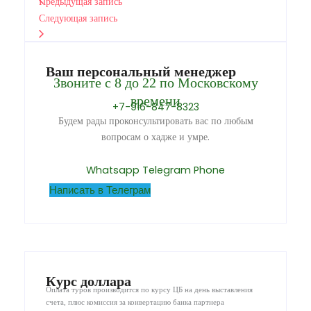
Предыдущая запись
Следующая запись
Ваш персональный менеджер
Звоните с 8 до 22 по Московскому
времени
+7-916-847-8323
Будем рады проконсультировать вас по любым
вопросам о хадже и умре.
Whatsapp
Telegram
Phone
Написать в Телеграм
Курс доллара
Оплата туров производится по курсу ЦБ на день выставления
счета, плюс комиссия за конвертацию банка партнера