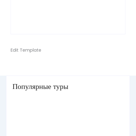
Edit Template
Популярные туры
Умра «Стандарт — К» из Грозного
Умра «Стандарт — 2» из Санкт-Петербурга