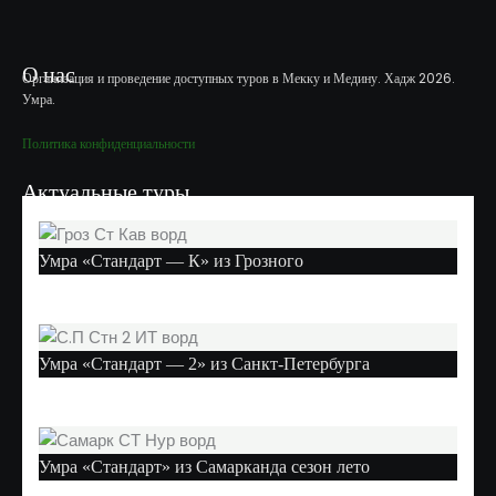
О нас
Организация и проведение доступных туров в Мекку и Медину. Хадж 2026.
Умра.
Политика конфиденциальности
Актуальные туры
Умра «Стандарт — К» из Грозного
Умра «Стандарт — 2» из Санкт-Петербурга
Умра «Стандарт» из Самарканда сезон лето