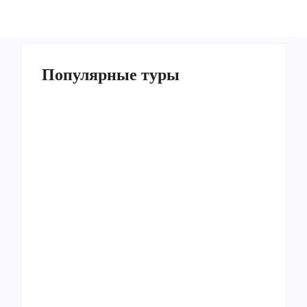
Популярные туры
Умра «Стандарт — К» из Грозного
Умра «Стандарт — 2» из Санкт-
Петербурга
Умра «Стандарт» из Самарканда сезон
лето