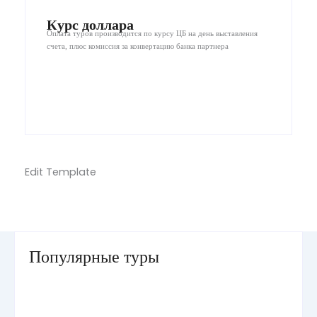
Курс доллара
Оплата туров производится по курсу ЦБ на день выставления
счета, плюс комиссия за конвертацию банка партнера
Edit Template
Популярные туры
Умра «Стандарт — К» из Грозного