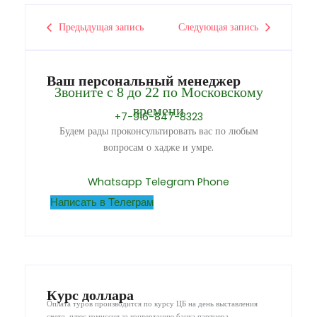
Предыдущая запись
Следующая запись
Ваш персональный менеджер
Звоните с 8 до 22 по Московскому
времени
+7-916-847-8323
Будем рады проконсультировать вас по любым
вопросам о хадже и умре.
Whatsapp
Telegram
Phone
Написать в Телеграм
Курс доллара
Оплата туров производится по курсу ЦБ на день выставления
счета, плюс комиссия за конвертацию банка партнера