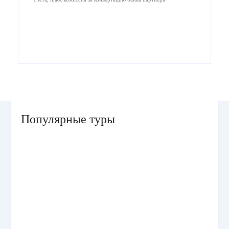
Популярные туры
Умра «Стандарт — К»
Умра «Стандарт — 2»
из Грозного
из Санкт-Петербурга