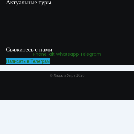
Актуальные туры
Умра «Стандарт — К» из Грозного
Умра «Стандарт — 2» из Санкт-Петербурга
Умра «Стандарт» из Самарканда сезон лето
Свяжитесь с нами
Phone-alt
Whatsapp
Telegram
Написать в Телеграм
© Хадж и Умра 2026