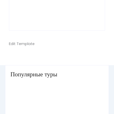
Edit Template
Популярные туры
Умра «Стандарт — К» из Грозного
Умра «Стандарт — 2» из Санкт-Петербурга