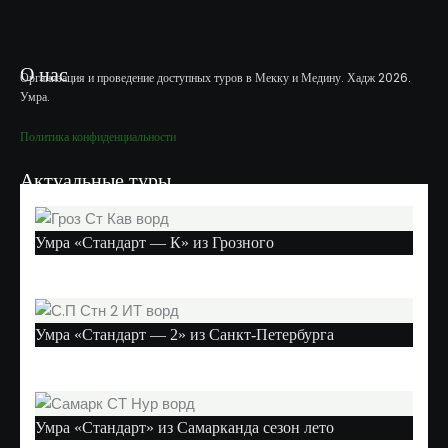
О нас
Организация и проведение доступных туров в Мекку и Медину. Хадж 2026.
Умра.
Политика конфиденциальности
Актуальные туры
Умра «Стандарт — К» из Грозного
Умра «Стандарт — 2» из Санкт-Петербурга
Умра «Стандарт» из Самарканда сезон лето