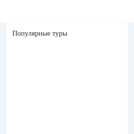
Популярные туры
Умра «Стандарт — К» из Грозного
Умра «Стандарт — 2» из Санкт-Петербурга
Умра «Стандарт» из Самарканда сезон лето
Умра «Эконом» из Ташкента сезон лето
Умра «Стандарт» из Грозного Прямой рейс