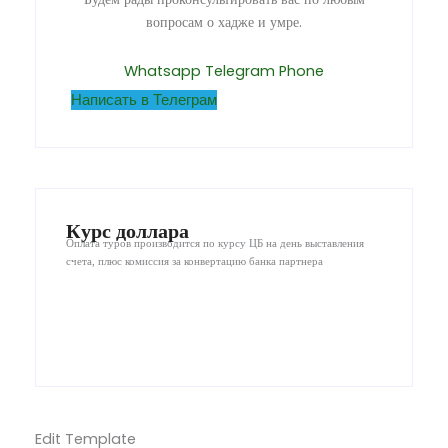
вопросам о хадже и умре.
Whatsapp
Telegram
Phone
Написать в Телеграм
Курс доллара
Оплата туров производится по курсу ЦБ на день выставления
счета, плюс комиссия за конвертацию банка партнера
Edit Template