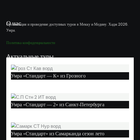
О нас
Организация и проведение доступных туров в Мекку и Медину. Хадж 2026.
Умра.
Политика конфиденциальности
Актуальные туры
Умра «Стандарт — К» из Грозного
Умра «Стандарт — 2» из Санкт-Петербурга
Умра «Стандарт» из Самарканда сезон лето