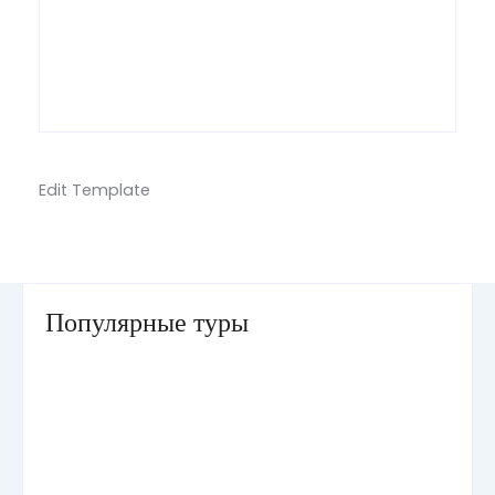
Edit Template
Популярные туры
Умра «Стандарт — К» из Грозного
Умра «Стандарт — 2» из Санкт-Петербурга