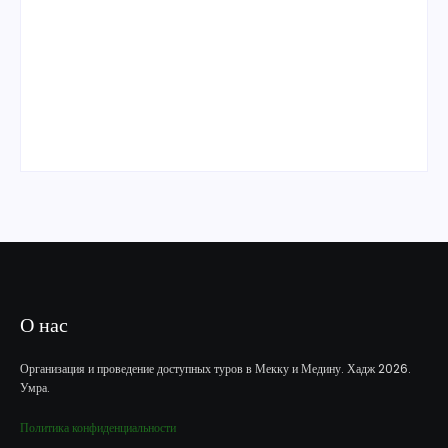
Умра «Люкс» из Казани на 10 дней сезон
Умра «Премиум» из Казани на 10 дней
О нас
Организация и проведение доступных туров в Мекку и Медину. Хадж 2026.
Умра.
Политика конфиденциальности