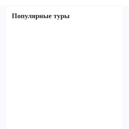
Популярные туры
Умра «Стандарт — К» из Грозного
Умра «Стандарт — 2» из Санкт-Петербурга
Умра «Стандарт» из Самарканда сезон лето
Умра «Эконом» из Ташкента сезон лето
Умра «Стандарт» из Грозного Прямой рейс