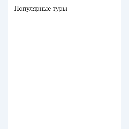
Популярные туры
Умра «Стандарт — К» из Грозного
Умра «Стандарт — 2» из Санкт-Петербурга
Умра «Стандарт» из Самарканда сезон лето