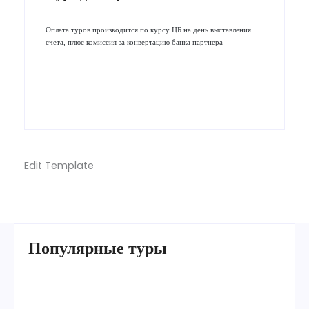
Оплата туров производится по курсу ЦБ на день выставления
счета, плюс комиссия за конвертацию банка партнера
Edit Template
Популярные туры
Умра «Стандарт — К» из Грозного