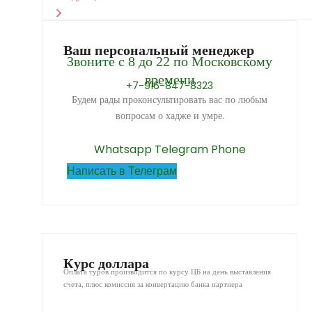
Ваш персональный менеджер
Звоните с 8 до 22 по Московскому
времени
+7-916-847-8323
Будем рады проконсультировать вас по любым
вопросам о хадже и умре.
Whatsapp
Telegram
Phone
Написать в Телеграм
Курс доллара
Оплата туров производится по курсу ЦБ на день выставления
счета, плюс комиссия за конвертацию банка партнера