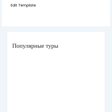
Edit Template
Популярные туры
Умра «Стандарт — К» из Грозного
Умра «Стандарт — 2» из Санкт-Петербурга