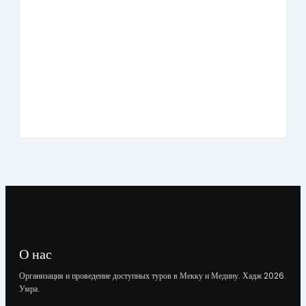
Умра «Премиум» из Казани на 10 дней
О нас
Организация и проведение доступных туров в Мекку и Медину. Хадж 2026.
Умра.