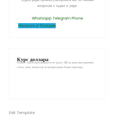
вопросам о хадже и умре.
Whatsapp
Telegram
Phone
Написать в Телеграм
Курс доллара
Оплата туров производится по курсу ЦБ на день выставления
счета, плюс комиссия за конвертацию банка партнера
Edit Template