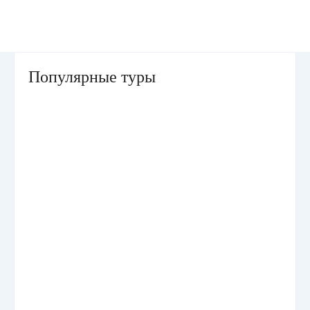
Популярные туры
Умра «Стандарт — К» из Грозного
Умра «Стандарт — 2» из Санкт-Петербурга
Умра «Стандарт» из Самарканда сезон лето
Умра «Эконом» из Ташкента сезон лето
Умра «Стандарт» из Грозного Прямой рейс