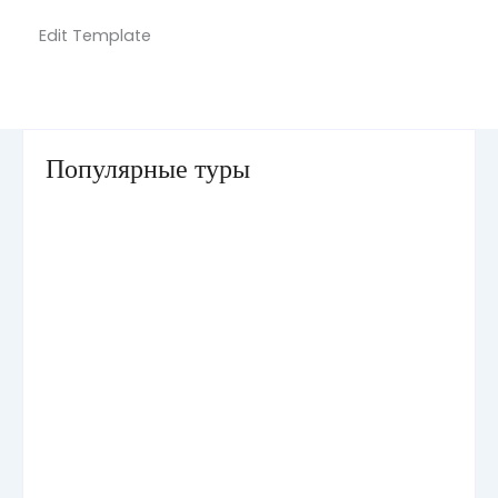
Edit Template
Популярные туры
Умра «Стандарт — К» из Грозного
Умра «Стандарт — 2» из Санкт-Петербурга
Умра «Стандарт» из Самарканда сезон лето
Умра «Эконом» из Ташкента сезон лето