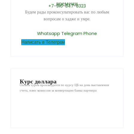
времени
+7-916-847-8323
Будем рады проконсультировать вас по любым
вопросам о хадже и умре.
Whatsapp
Telegram
Phone
Написать в Телеграм
Курс доллара
Оплата туров производится по курсу ЦБ на день выставления
счета, плюс комиссия за конвертацию банка партнера