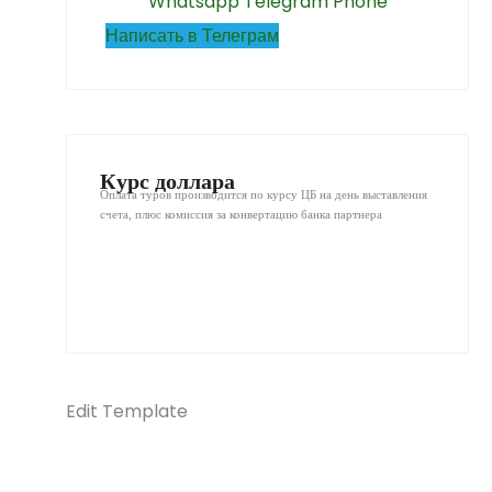
Whatsapp
Telegram
Phone
Написать в Телеграм
Курс доллара
Оплата туров производится по курсу ЦБ на день выставления
счета, плюс комиссия за конвертацию банка партнера
Edit Template