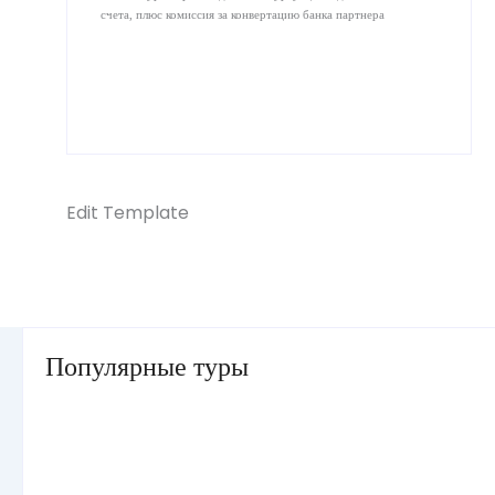
счета, плюс комиссия за конвертацию банка партнера
Edit Template
Популярные туры