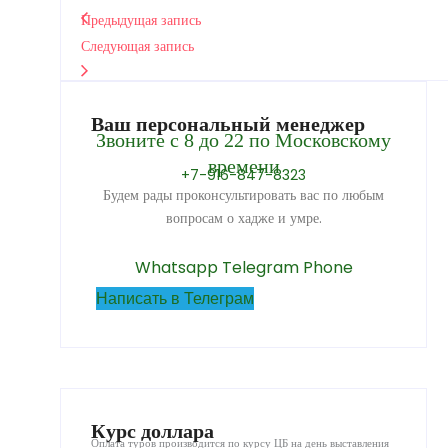
Предыдущая запись
Следующая запись
Ваш персональный менеджер
Звоните с 8 до 22 по Московскому
времени
+7-916-847-8323
Будем рады проконсультировать вас по любым
вопросам о хадже и умре.
Whatsapp
Telegram
Phone
Написать в Телеграм
Курс доллара
Оплата туров производится по курсу ЦБ на день выставления