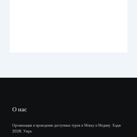
Умра «Люкс» из Казани на 10 дней сезон
Умра «Премиум» из Казани на 10 дней
О нас
Организация и проведение доступных туров в Мекку и Медину. Хадж
2026. Умра.