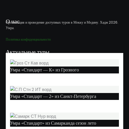
О нас
Организация и проведение доступных туров в Мекку и Медину. Хадж 2026.
Умра.
Политика конфиденциальности
Актуальные туры
Умра «Стандарт — К» из Грозного
Умра «Стандарт — 2» из Санкт-Петербурга
Умра «Стандарт» из Самарканда сезон лето