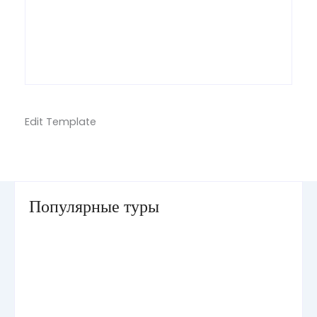
Edit Template
Популярные туры
Умра «Стандарт — К» из Грозного
Умра «Стандарт — 2» из Санкт-Петербурга